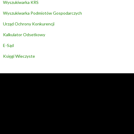
Wyszukiwarka KRS
Wyszukiwarka Podmiotów Gospodarczych
Urząd Ochrony Konkurencji
Kalkulator Odsetkowy
E-Sąd
Księgi Wieczyste