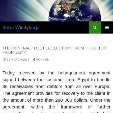
Search
Retor Windykacja
SKIP
PRIMAR
TO
MENU
CONTENT
THE CONTRACT DEBT COLLECTION FROM THE CLIENT
FROM EGYPT
31 MARCH 2016
ROKO88
Today received by the headquarters agreement
signed between the customer from Egypt to handle
36 receivables from debtors from all over Europe.
The agreement provides for recovery to the client in
the amount of more than 280 000 dollars. Under the
agreement, within the framework of further