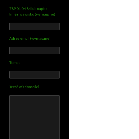
789 01 04 84 lub napisz
Imię i nazwisko (wymagane)
Adres email (wymagane)
Temat
Treść wiadomości