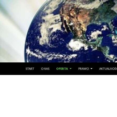
PRZESKOCZ DO TREŚCI
START
O NAS
OFERTA
PRAWO
AKTUALNOŚ