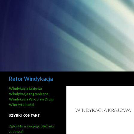
Szukaj
Retor Windykacja
Windykacja krajowa
Windykacja zagraniczna
Windykacja Wrocław Długi
Wierzytelności
WINDYKACJA KRAJOWA
SZYBKI KONTAKT
Zgłoś Nam swojego dłużnika
zadzwoń