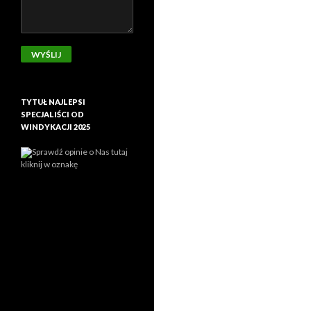
TYTUŁ NAJLEPSI
SPECJALIŚCI OD
WINDYKACJI 2025
Sprawdź opinie o Nas tutaj
kliknij w oznakę