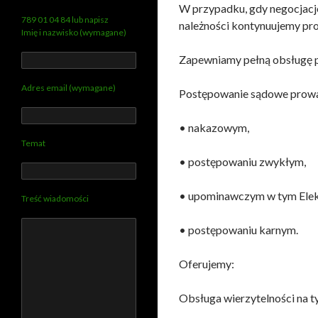
W przypadku, gdy negocjacj
789 01 04 84 lub napisz
należności kontynuujemy pr
Imię i nazwisko (wymagane)
Zapewniamy pełną obsługę 
Adres email (wymagane)
Postępowanie sądowe prowa
• nakazowym,
Temat
• postępowaniu zwykłym,
• upominawczym w tym Ele
Treść wiadomości
• postępowaniu karnym.
Oferujemy:
Obsługa wierzytelności na t