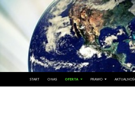
PRZESKOCZ DO TREŚCI
START
O NAS
OFERTA
PRAWO
AKTUALNOŚ