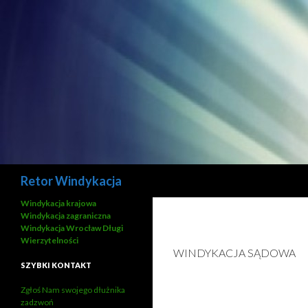
Szukaj
Retor Windykacja
Windykacja krajowa
Windykacja zagraniczna
Windykacja Wrocław Długi
Wierzytelności
WINDYKACJA SĄDOWA
SZYBKI KONTAKT
Zgłoś Nam swojego dłużnika
zadzwoń