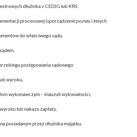
estrowych dłużnika z CEDIG lub KRS,
umentacji procesowej (sporządzenie pozwu i innych
umentów do właściwego sądu.
 sądem,
 przebiegu postępowania sądowego
lub wyroku,
tułom wykonawczym – klauzuli wykonalności,
yroku lub nakazu zapłaty,
 na posiadanym przez dłużnika majątku.