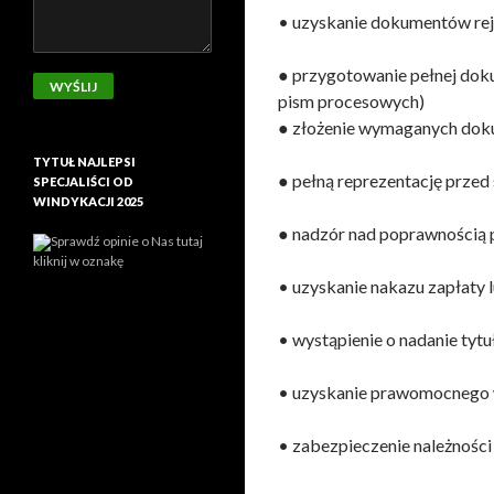
• uzyskanie dokumentów rej
● przygotowanie pełnej dok
pism procesowych)
● złożenie wymaganych dok
TYTUŁ NAJLEPSI
● pełną reprezentację przed
SPECJALIŚCI OD
WINDYKACJI 2025
● nadzór nad poprawnością
Sprawdź opinie o Nas tutaj
kliknij w oznakę
• uzyskanie nakazu zapłaty 
• wystąpienie o nadanie ty
• uzyskanie prawomocnego w
• zabezpieczenie należności