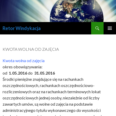
Szukaj
Retor Windykacja
PRZESKOCZ
MENU
DO
GŁÓWN
TREŚCI
KWOTA WOLNA OD ZAJĘCIA
Kwota wolna od zajęcia
okres obowiązywania:
od
1.05.2016
do
31.05.2016
Środki pieniężne znajdujące się na rachunkach
oszczędnościowych, rachunkach oszczędnościowo-
rozliczeniowych oraz na rachunkach terminowych lokat
oszczędnościowych jednej osoby, niezależnie od liczby
zawartych umów, są wolne od zajęcia na podstawie
administracyjnego tytułu wykonawczego do wysokości