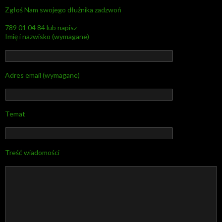
Zgłoś Nam swojego dłużnika zadzwoń
789 01 04 84 lub napisz
Imię i nazwisko (wymagane)
Adres email (wymagane)
Temat
Treść wiadomości