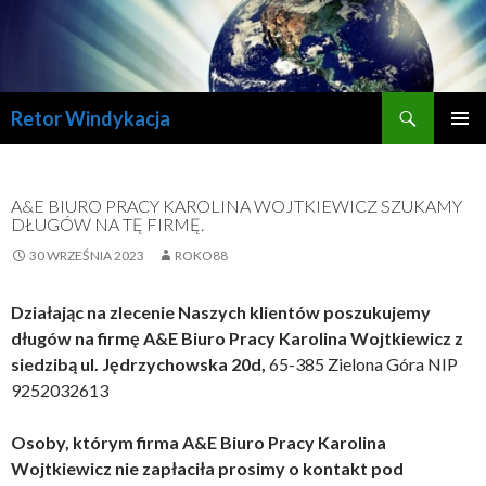
Szukaj
Retor Windykacja
PRZESKOCZ
MENU
DO
GŁÓWN
TREŚCI
A&E BIURO PRACY KAROLINA WOJTKIEWICZ SZUKAMY
DŁUGÓW NA TĘ FIRMĘ.
30 WRZEŚNIA 2023
ROKO88
Działając na zlecenie Naszych klientów poszukujemy
długów na firmę
A&E Biuro Pracy Karolina Wojtkiewicz
z
siedzibą ul.
Jędrzychowska 20d,
65-385 Zielona Góra NIP
9252032613
Osoby, którym firma A&E Biuro Pracy Karolina
Wojtkiewicz nie zapłaciła prosimy o kontakt pod