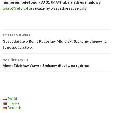
numerem telefonu 789 01 04 84 lub na adres mailowy
biuro@retor.pl
przekażemy wszystkie szczegóły.
Zobacz
POPRZEDNI WPIS
wpisy
Gospodarstwo Rolne Radosław Michalski. Szukamy długów na
te gospodarstwo.
NASTĘPNY WPIS
Almet Zdzisław Wawro Szukamy długów na tę firmę.
Polski
English
Deutsch