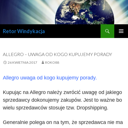
Szukaj
Retor Windykacja
PRZESKOCZ
MENU
DO
GŁÓWN
TREŚCI
ALLEGRO – UWAGA OD KOGO KUPUJEMY PORADY
26 KWIETNIA 2017
ROKO88
Allegro uwaga od kogo kupujemy porady.
Kupując na Allegro
należy
zwrócić uwagę od jakiego
sprzedawcy dokonujemy zakupów. Jest to ważne bo
wielu sprzedawców stosuje tzw. Dropshipping.
Generalnie polega on na tym, że sprzedawca nie ma