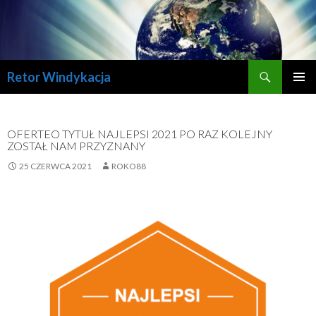
Szukaj
Retor Windykacja
PRZESKOCZ
MENU
DO
GŁÓWN
TREŚCI
OFERTEO TYTUŁ NAJLEPSI 2021 PO RAZ KOLEJNY
ZOSTAŁ NAM PRZYZNANY
25 CZERWCA 2021
ROKO88