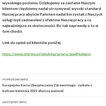
wysokiego poziomu. Dziękujemy za zaufanie Naszym
klientom i będziemy nadal utrzymywać wysoki standard
Naszej pracy abyście Państwo nadal korzystali z Naszych
usług i byli zadowoleni z efektów Naszej pracy a co
najważniejsze ze skuteczności. Bo tak naprawdę o to w
tym chodzi.
Link do opinii od klientów poniżej
https://www.oferteo.pl/windykacja/wroclaw#Najlepsi
Zobacz
POPRZEDNI WPIS
wpisy
Europejska Karta Ubezpieczenia Zdrowotnego- zyskała z
końcem kwietnia 2021 dłuższą ważność
NASTĘPNY WPIS